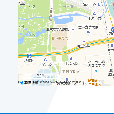
500 米
© 2026 AutoNavi
- GS(2025)5996号